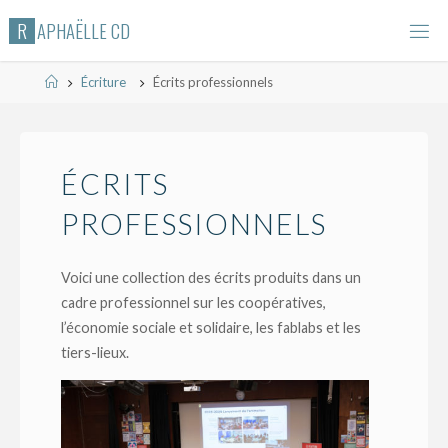
Skip
R
A
P
H
A
Ë
L
L
E
C
D
to
content
Home
Écriture
Écrits professionnels
ÉCRITS
PROFESSIONNELS
Voici une collection des écrits produits dans un
cadre professionnel sur les coopératives,
l’économie sociale et solidaire, les fablabs et les
tiers-lieux.