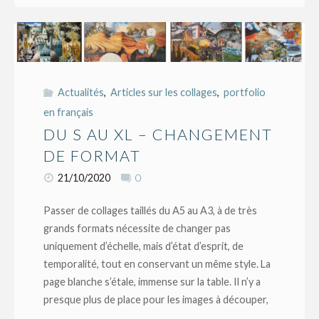
une
série
de
Actualités
,
Articles sur les collages
,
portfolio
en français
collages
DU S AU XL – CHANGEMENT
grand
DE FORMAT
21/10/2020
0
format"
Passer de collages taillés du A5 au A3, à de très
grands formats nécessite de changer pas
uniquement d’échelle, mais d’état d’esprit, de
temporalité, tout en conservant un même style. La
page blanche s’étale, immense sur la table. Il n’y a
presque plus de place pour les images à découper,
…