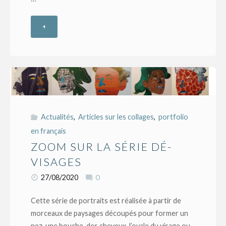
+
"Du
S
au
XL
–
Actualités
,
Articles sur les collages
,
portfolio
en français
changement
ZOOM SUR LA SÉRIE DÉ-
de
VISAGES
27/08/2020
0
format"
Cette série de portraits est réalisée à partir de
morceaux de paysages découpés pour former un
nez, une bouche, des cheveux, l’ovale du visage ou