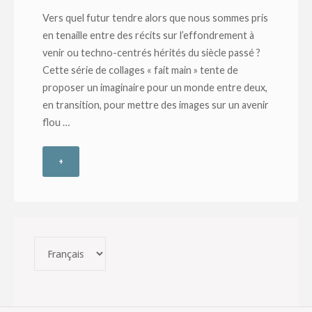
Vers quel futur tendre alors que nous sommes pris
en tenaille entre des récits sur l’effondrement à
venir ou techno-centrés hérités du siècle passé ?
Cette série de collages « fait main » tente de
proposer un imaginaire pour un monde entre deux,
en transition, pour mettre des images sur un avenir
flou …
+
"Zoom
sur
la
Choisir
série
une
langue
Dé-
paysages"