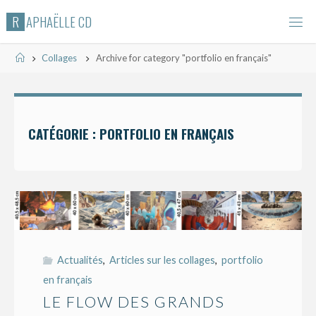
Skip
R
A
P
H
A
Ë
L
L
E
C
D
to
content
Home
Collages
Archive for category "portfolio en français"
CATÉGORIE :
PORTFOLIO EN FRANÇAIS
Actualités
,
Articles sur les collages
,
portfolio
en français
LE FLOW DES GRANDS