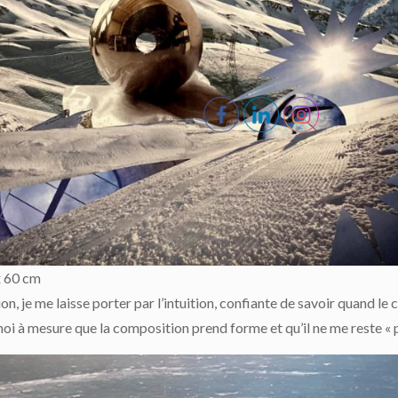
x 60 cm
 je me laisse porter par l’intuition, confiante de savoir quand le c
à mesure que la composition prend forme et qu’il ne me reste « plus