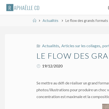
Skip
R
A
P
H
A
Ë
L
L
E
C
D
to
content
Home
Actualités
Le flow des grands formats
Actualités
,
Articles sur les collages
,
port
LE FLOW DES GR
19/12/2020
Se mettre au défi de réaliser un grand forma
photos/illustrations pour produire un choc v
concentration est maximale et la compositi