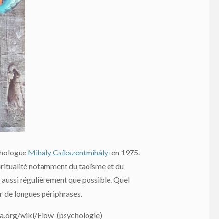
ychologue
Mihály Csíkszentmihályi
en 1975.
piritualité notamment du taoïsme et du
e, aussi régulièrement que possible. Quel
r de longues périphrases.
edia.org/wiki/Flow_(psychologie)