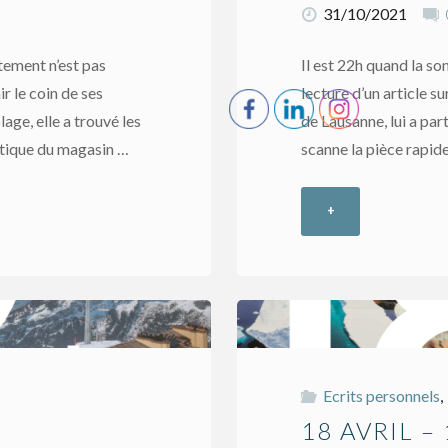
31/10/2021
tement n’est pas
Il est 22h quand la so
ir le coin de ses
lecture d’un article s
age, elle a trouvé les
de Lausanne, lui a part
étique du magasin …
scanne la pièce rapid
+
"11
mai
–
18ème
Ecrits personnels
,
épisode"
18 AVRIL –