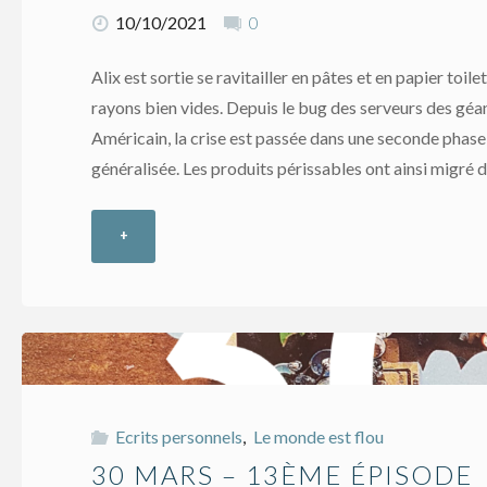
10/10/2021
0
Alix est sortie se ravitailler en pâtes et en papier toilet
rayons bien vides. Depuis le bug des serveurs des géa
Américain, la crise est passée dans une seconde phase 
généralisée. Les produits périssables ont ainsi migré 
+
"14
avril
–
15ème
Ecrits personnels
,
Le monde est flou
épisode"
30 MARS – 13ÈME ÉPISODE