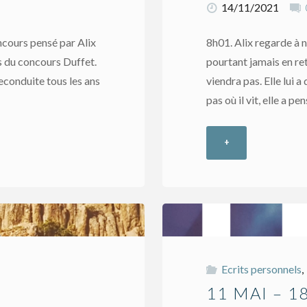
14/11/2021
ncours pensé par Alix
8h01. Alix regarde à n
s du concours Duffet.
pourtant jamais en ret
reconduite tous les ans
viendra pas. Elle lui
…
pas où il vit, elle a p
+
"3
juin
–
20ème
Ecrits personnels
,
épisode"
11 MAI – 