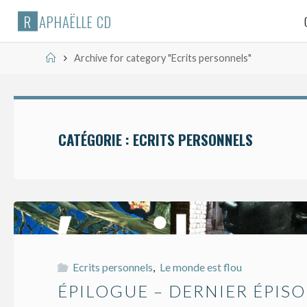
Skip
R
A
P
H
A
Ë
L
L
E
C
D
to
content
Home
Archive for category "Ecrits personnels"
CATÉGORIE :
ECRITS PERSONNELS
Ecrits personnels
,
Le monde est flou
ÉPILOGUE – DERNIER ÉPIS