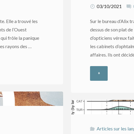
03/10/2021
te. Elle a trouvé les
Sur le bureau d’Alix tr
nts de l’Ouest
dessus de son plat de 
qui frôle la panique
d’opticiens véreux fai
des rayons des …
les cabinets d’ophtal
affaires. Ils ont décid
+
"4
avril
–
14ème
Articles sur les la
épisode"