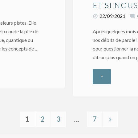
ET SI NOUS
22/09/2021
sieurs pistes. Elle
 du coude la pile de
Après quelques mois d
que, quantique ou
nos débits de parole !
lle les concepts de …
pour questionner la né
dit-on plus quand on p
+
"Et
si
nous
1
2
3
…
7
ralentissions
Pagination
?"