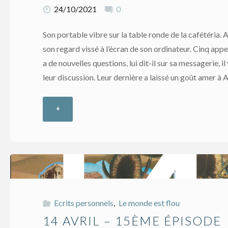
24/10/2021
0
Son portable vibre sur la table ronde de la cafétéria. 
son regard vissé à l’écran de son ordinateur. Cinq appe
a de nouvelles questions, lui dit-il sur sa messagerie, i
leur discussion. Leur dernière a laissé un goût amer à A
+
"20
avril
–
17ème
Ecrits personnels
,
Le monde est flou
épisode"
14 AVRIL – 15ÈME ÉPISODE