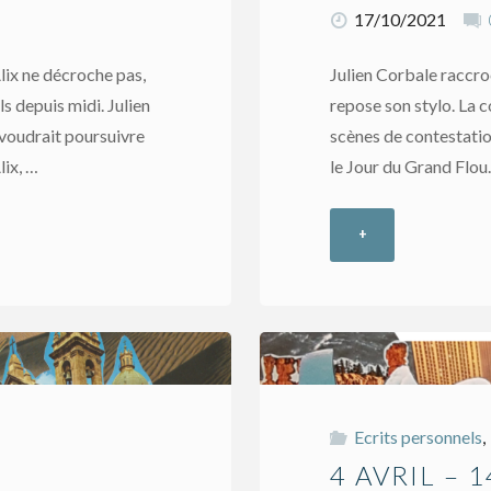
17/10/2021
Alix ne décroche pas,
Julien Corbale raccroch
ls depuis midi. Julien
repose son stylo. La 
l voudrait poursuivre
scènes de contestation
lix, …
le Jour du Grand Flou. 
+
"18
avril
–
16ème
Ecrits personnels
,
épisode"
4 AVRIL – 