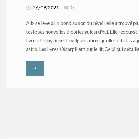
26/09/2021
0
Alix se lève d’un bond au son du réveil, elle a trouvé plu
teste ses nouvelles théories aujourd’hui. Elle repousse
livres de physique de vulgarisation, qu’elle soit classi
astro. Les livres s’éparpillent sur le lit. Celui qui détai
+
"30
mars
–
13ème
épisode"