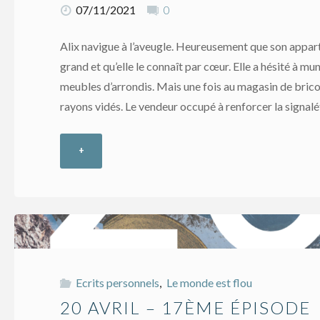
07/11/2021
0
Alix navigue à l’aveugle. Heureusement que son appar
grand et qu’elle le connaît par cœur. Elle a hésité à mun
meubles d’arrondis. Mais une fois au magasin de bricol
rayons vidés. Le vendeur occupé à renforcer la signal
+
"16
mai
–
19ème
Ecrits personnels
,
Le monde est flou
épisode"
20 AVRIL – 17ÈME ÉPISODE